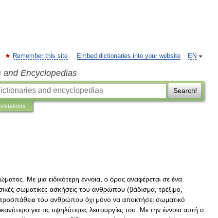
Remember this site
Embed dictionaries into your website
EN
s and Encyclopedias
Search!
pretations
ώματος
.
Με
μια
ειδικότερη
έννοια
,
ο
όρος
αναφέρεται
σε
ένα
σικές
σωματικές
ασκήσεις
του
ανθρώπου
(
βάδισμα
,
τρέξιμο
,
προσπάθεια
του
ανθρώπου
όχι
μόνο
να
αποκτήσει
σωματικό
ικανότερο
για
τις
υψηλότερες
λειτουργίες
του
.
Με
την
έννοια
αυτή
ο