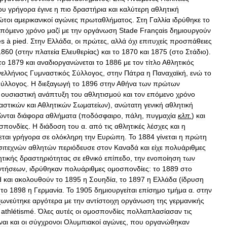
ου
γρήγορα
έγινε
η
πιο
δραστήρια
και
καλύτερη
αθλητική
ώτοι
αμερικανικοί
αγώνες
πρωταθλήματος
.
Στη
Γαλλία
ιδρύθηκε
το
επόμενο
χρόνο
μαζί
με
την
οργάνωση
Stade
Françαis
δημιουργούν
es
à
pied
.
Στην
Ελλάδα
,
οι
πρώτες
,
αλλά
όχι
επιτυχείς
προσπάθειες
1860
(
στην
πλατεία
Ελευθερίας
)
και
το
1870
και
1875
(
στο
Στάδιο
).
το
1879
και
αναδιοργανώνεται
το
1886
με
τον
τίτλο
Αθλητικός
ελλήνιος
Γυμναστικός
Σύλλογος
,
στην
Πάτρα
η
Παναχαϊκή
,
ενώ
το
ύλλογος
.
Η
διεξαγωγή
το
1896
στην
Αθήνα
των
πρώτων
ουσιαστική
ανάπτυξη
του
αθλητισμού
και
τον
επόμενο
χρόνο
αστικών
και
Αθλητικών
Σωματείων
),
ανώτατη
γενική
αθλητική
νται
διάφορα
αθλήματα
(
ποδόσφαιρο
,
πάλη
,
πυγμαχία
κλπ
.
)
και
σπονδίες
.
Η
διάδοση
του
α
.
από
τις
αθλητικές
λέσχες
και
η
εται
γρήγορα
σε
ολόκληρη
την
Ευρώπη
.
Το
1884
γίνεται
η
πρώτη
σιτεχνών
αθλητών
περιόδευσε
στον
Καναδά
και
είχε
πολυάριθμες
ητικής
δραστηριότητας
σε
εθνικό
επίπεδο
,
την
ενοποίηση
των
ντήσεων
,
ιδρύθηκαν
πολυάριθμες
ομοσπονδίες:
το
1889
στο
d
και
ακολουθούν
το
1895
η
Σουηδία
,
το
1897
η
Ελλάδα
(
ίδρυση
το
1898
η
Γερμανία
.
Το
1905
δημιουργείται
επίσημο
τμήμα
α
.
στην
ωνεύτηκε
αργότερα
με
την
αντίστοιχη
οργάνωση
της
γερμανικής
athlétismé
.
Όλες
αυτές
οι
ομοσπονδίες
πολλαπλασίασαν
τις
ναι
και
οι
σύγχρονοι
Ολυμπιακοί
αγώνες
,
που
οργανώθηκαν