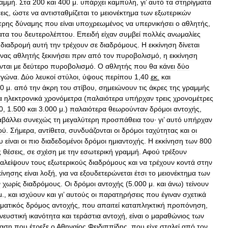
αμμή
.
Στα
200
και
400
μ
.
υπάρχει
καμπύλη
,
γι
’
αυτό
τα
στηρίγματα
εις
,
ώστε
να
αντισταθμίζεται
το
μειονέκτημα
των
εξωτερικών
τρης
δύναμης
που
είναι
υποχρεωμένος
να
υπερνικήσει
ο
αθλητής
,
ατα
του
δευτερολέπτου
.
Επειδή
είχαν
συμβεί
πολλές
ανωμαλίες
διαδρομή
αυτή
την
τρέχουν
σε
διαδρόμους
.
Η
εκκίνηση
δίνεται
ένας
αθλητής
ξεκινήσει
πριν
από
τον
πυροβολισμό
,
η
εκκίνηση
νται
με
δεύτερο
πυροβολισμό
.
Ο
αθλητής
που
θα
κάνει
δύο
αγώνα
. Δ
ύο
λευκοί
στύλοι
,
ύψους
περίπου
1
,
40
εκ
.
και
0
μ
.
από
την
άκρη
του
στίβου
,
σημειώνουν
τις
άκρες
της
γραμμής
α
ηλεκτρονικά
χρονόμετρα
(
παλαιότερα
υπήρχαν
τρεις
χρονομέτρες
0
,
1
.
500
και
3
.
000
μ
.)
παλαιότερα
θεωρούνταν
δρόμοι
αντοχής
,
αβάλλει
συνεχώς
τη
μεγαλύτερη
προσπάθεια
του·
γι
’
αυτό
υπήρχαν
ού
.
Σήμερα
,
αντίθετα
,
συνδυάζονται
οι
δρόμοι
ταχύτητας
και
οι
υ
είναι
οι
πιο
διαδεδομένοι
δρόμοι
ημιαντοχής
.
Η
εκκίνηση
των
800
ς
θέσεις
,
σε
σχέση
με
την
εσωτερική
γραμμή
.
Αφού
τρέξουν
ταλείψουν
τους
εξωτερικούς
διαδρόμους
και
να
τρέχουν
κοντά
στην
κίνησης
είναι
λοξή
,
για
να
εξουδετερώνεται
έτσι
το
μειονέκτημα
των
ν
χωρίς
διαδρόμους
.
Οι
δρόμοι
αντοχής
(
5
.
000
μ
.
και
άνω
)
τείνουν
μ
.,
και
ισχύουν
και
γι
’
αυτούς
οι
παρατηρήσεις
που
έγιναν
σχετικά
ματικός
δρόμος
αντοχής
,
που
απαιτεί
καταπληκτική
προπόνηση
,
νευστική
ικανότητα
και
τεράστια
αντοχή
,
είναι
ο
μαραθώνιος
των
αση
που
έτρεξε
ο
Αθηναίος
Φειδιππίδης
,
που
είχε
σταλεί
από
τον