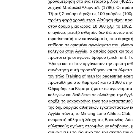
χρονομέτρηση
στο
ένα
τέταρτο
μιλίου
(
402
,
3
λοχαγό
Μπάρκλεϊ
Άλαρνταϊς
(
1796
).
Οι
πρώτ
Τζορτζ
Στιούαρτ
έτρεξε
τις
100
γυάρδες
(
100
πρώτη
φορά
χρονόμετρα
.
Αίσθηση
είχαν
προ
στον
δρόμο
μιας
ώρας:
18
.
360
χλμ
.
το
1862
οι
αγώνες
μεταξύ
αθλητών
δεν
διέπονταν
απ
(
sportsman
)
ή
τον
επαγγελματία
,
που
έτρεχε
επίδοση
σε
ορισμένα
αγωνίσματα
που
γίνοντ
κολεγίου
στην
Αγγλία
,
ο
οποίος
όρισε
και
του
πρώτοι
ετήσιοι
αγώνες
δρόμου
(
crick
run
).
Τ
Έξετερ
και
το
Ίτον
οργάνωσαν
την
πρώτη
αθ
συνάντηση
αυτή
προστέθηκαν
και
τα
άλματα
τον
τίτλο
Training
of
man
for
pedestrian
exer
πρωτάθλημα
στο
Κέιμπριτζ
και
το
1860
στην
Οξφόρδης
και
Κέιμπριτζ
με
οκτώ
αγωνίσματα
κολεγίων
και
διαδίδεται
σε
ολόκληρη
την
Αγγλ
αρχίζει
το
μακροχρόνιο
έργο
του
καταρτισμού
της
δημιουργίας
αθλητικών
εγκαταστάσεων
κ
Αγγλία
πάντα
,
το
Mincing
Lane
Athletic
Club
,
ονομαστή
αθλητική
λέσχη
της
Βρετανίας
. Δ
ύο
αθλητικούς
αγώνες
στρωμένο
με
κάρβουνο
,
σύμφωνα
με
το
ιδρυτικό
της
είχε
σκοπό
την
ο