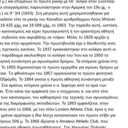
3
μ
.)
και
επομένως
το
πρώτο
ρεκόρ
με
56
’’
ανήκει
στον
Σκοτσέζο
οι
επαγγελματίες
παρουσιάστηκαν
στην
Αμερική
τον
19ο
αι
.
·
ο
μ
.)
σε
9
’’
3
/
4
(
1843
).
Στη
μέτρηση
αυτή
χρησιμοποιήθηκαν
για
καλέσει
τότε
τα
ρεκόρ
του
Καναδού
ερυθρόδερμου
Λούις
Μπένετ
,
18
.
425
χλμ
.
και
18
.
589
χλμ
.
το
1863
.
Την
περίοδο
αυτή
,
ωστόσο
,
ό
κανονισμούς
και
είχαν
πρωταγωνιστή
ή
τον
ερασιτέχνη
αθλητή
ή
πηδούσε
σαν
ακροβάτης
σε
τσίρκο
.
Μόλις
το
1828
αρχίζει
η
αν
και
στην
αρχαιότητα
.
Την
πρωτοβουλία
είχε
ο
διευθυντής
ενός
ς
σχετικούς
κανόνες
.
Το
1837
εγκαινιάστηκαν
στο
κολέγιο
αυτό
οι
o
παράδειγμα
ακολούθησε
το
κολέγιο
του
Ίτον
και
το
1850
το
λητική
συνάντηση
με
αγωνίσματα
δρόμου
.
Τα
επόμενα
χρόνια
στη
.
Το
1855
δημοσιεύτηκε
το
πρώτο
εγχειρίδιο
για
αγώνες
δρόμου
με
cise
.
Τo
φθινόπωρο
του
1857
οργανώνεται
το
πρώτο
φοιτητικό
Οξφόρδη
.
Το
1864
γίνεται
η
πρώτη
αθλητική
συνάντηση
μεταξύ
.
Στα
αμέσως
επόμενα
χρόνια
ο
α
.
ξεφεύγει
από
τα
όρια
των
ία
.
Έτσι
κάνει
την
εμφάνισή
του
ο
σύγχρονος
α
.
και
από
τότε
των
κανονισμών
,
του
καθορισμού
της
τεχνικής
των
αγωνισμάτων
,
αι
της
διαμόρφωσης
εκπαιδευτών
.
Το
1863
εμφανίζεται
,
στην
που
από
το
1866
,
με
τον
τίτλο
London
Athletic
Club
,
έγινε
η
πιο
χρόνια
αργότερα
η
ίδια
λέσχη
κατασκεύασε
τον
πρώτο
στίβο
για
μήκους
506
μ
.
Το
1866
ιδρύεται
η
Amateur
Athletic
Club
,
που
ργάνωση
εθνικού
πρωταθλήματος
.
Στις
Ηνωμένες
Πολιτείες