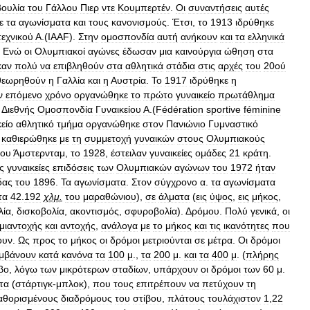
ουλία
του
Γάλλου
Πιερ
ντε
Κουμπερτέν
.
Οι
συναντήσεις
αυτές
ε
τα
αγωνίσματα
και
τους
κανονισμούς
.
Έτσι
,
το
1913
ιδρύθηκε
τεχνικού
Α
.(
ΙΑΑF
).
Στην
ομοσπονδία
αυτή
ανήκουν
και
τα
ελληνικά
.
Ενώ
οι
Ολυμπιακοί
αγώνες
έδωσαν
μια
καινούργια
ώθηση
στα
καν
πολύ
να
επιβληθούν
στα
αθλητικά
στάδια
στις
αρχές
του
20ού
θεωρηθούν
η
Γαλλία
και
η
Αυστρία
.
Το
1917
ιδρύθηκε
η
ν
επόμενο
χρόνο
οργανώθηκε
το
πρώτο
γυναικείο
πρωτάθλημα
Δ
ιεθνής
Ομοσπονδία
Γυναικείου
Α
.(
Fédération
sportive
féminine
είο
αθλητικό
τμήμα
οργανώθηκε
στον
Πανιώνιο
Γυμναστικό
.
καθιερώθηκε
με
τη
συμμετοχή
γυναικών
στους
Ολυμπιακούς
του
Άμστερνταμ
,
το
1928
,
έστειλαν
γυναικείες
ομάδες
21
κράτη
.
ς
γυναικείες
επιδόσεις
των
Ολυμπιακών
αγώνων
του
1972
ήταν
δας
του
1896
.
Τα
αγωνίσματα
.
Στον
σύγχρονο
α
.
τα
αγωνίσματα
τα
42
.
192
χλμ
.
του
μαραθώνιου
),
σε
άλματα
(
εις
ύψος
,
εις
μήκος
,
λία
,
δισκοβολία
,
ακοντισμός
,
σφυροβολία
). Δ
ρόμου
.
Πολύ
γενικά
,
οι
μιαντοχής
και
αντοχής
,
ανάλογα
με
το
μήκος
και
τις
ικανότητες
που
ουν
.
Ως
προς
το
μήκος
οι
δρόμοι
μετριούνται
σε
μέτρα
.
Οι
δρόμοι
αμβάνουν
κατά
κανόνα
τα
100
μ
.,
τα
200
μ
.
και
τα
400
μ
. (
πλήρης
βο
,
λόγω
των
μικρότερων
σταδίων
,
υπάρχουν
οι
δρόμοι
των
60
μ
.
τα
(
στάρτιγκ
-
μπλοκ
),
που
τους
επιτρέπουν
να
πετύχουν
τη
αθορισμένους
διαδρόμους
του
στίβου
,
πλάτους
τουλάχιστον
1
,
22