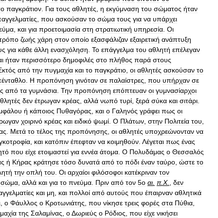
το
παγκράτιον
.
Για
τους
αθλητές
,
η
εκγύμναση
του
σώματος
ήταν
παγγελματίες
,
που
ασκούσαν
το
σώμα
τους
για
να
υπάρχει
εύμα
,
και
για
προετοιμασία
στη
στρατιωτική
υπηρεσία
.
Οι
τρόπο
ζωής
χάρη
στον
οποίο
εξασφάλιζαν
εξαιρετική
ανάπτυξη
υς
για
κάθε
άλλη
ενασχόληση
.
Το
επάγγελμα
του
αθλητή
επέλεγαν
αι
ήταν
περισσότερο
δημοφιλές
στο
πλήθος
παρά
στους
Εκτός
από
την
πυγμαχία
και
το
παγκράτιο
,
οι
αθλητές
ασκούσαν
το
πένταθλο
.
Η
προπόνηση
γινόταν
σε
παλαίστρες
,
που
υπήρχαν
σε
ές
από
τα
γυμνάσια
.
Την
προπόνηση
επόπτευαν
οι
γυμνασίαρχοι
θλητές
δεν
έτρωγαν
κρέας
,
αλλά
νωπό
τυρί
,
ξερά
σύκα
και
σιτάρι
.
μφάλου
ή
κάποιος
Πυθαγόρας
,
και
ο
Γαληνός
γράφει
πως
οι
τρωγαν
χοιρινό
κρέας
και
ειδικό
ψωμί
.
Ο
Πλάτων
,
στην
Πολιτεία
του
,
ας
.
Μετά
το
τέλος
της
προπόνησης
,
οι
αθλητές
υποχρεώνονταν
να
γκοτροφία
,
και
κατόπιν
έπεφταν
να
κοιμηθούν
.
Λέγεται
πως
ένας
ητό
που
είχε
ετοιμαστεί
για
εννέα
άτομα
.
Ο
Πολυδάμας
ο
Θεσσαλός
ας
ή
Κήρας
κράτησε
τόσο
δυνατά
από
το
πόδι
έναν
ταύρο
,
ώστε
το
λητή
την
οπλή
του
.
Οι
αρχαίοι
φιλόσοφοι
κατέκριναν
τον
σώμα
,
αλλά
και
για
το
πνεύμα
.
Πριν
από
τον
5ο
αι
.
π
.
Χ
.
,
δεν
αγγελματίες
και
μη
,
και
πολλοί
από
αυτούς
που
έπαιρναν
αθλητικά
ι
,
ο
Φάυλλος
ο
Κροτωνιάτης
,
που
νίκησε
τρεις
φορές
στα
Πύθια
,
μαχία
της
Σαλαμίνας
,
ο
Δ
ωριεύς
ο
Ρόδιος
,
που
είχε
νικήσει