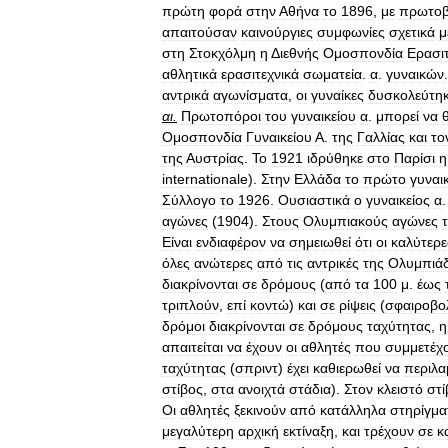
πρώτη
φορά
στην
Αθήνα
το
1896
,
με
πρωτοβ
απαιτούσαν
καινούργιες
συμφωνίες
σχετικά
μ
στη
Στοκχόλμη
η
Δ
ιεθνής
Ομοσπονδία
Ερασι
αθλητικά
ερασιτεχνικά
σωματεία
.
α
.
γυναικών
αντρικά
αγωνίσματα
,
οι
γυναίκες
δυσκολεύτη
αι
.
Πρωτοπόροι
του
γυναικείου
α
.
μπορεί
να
Ομοσπονδία
Γυναικείου
Α
.
της
Γαλλίας
και
το
της
Αυστρίας
.
Το
1921
ιδρύθηκε
στο
Παρίσι
η
internationale
).
Στην
Ελλάδα
το
πρώτο
γυναικ
Σύλλογο
το
1926
.
Ουσιαστικά
ο
γυναικείος
α
αγώνες
(
1904
).
Στους
Ολυμπιακούς
αγώνες
Είναι
ενδιαφέρον
να
σημειωθεί
ότι
οι
καλύτερε
όλες
ανώτερες
από
τις
αντρικές
της
Ολυμπιά
διακρίνονται
σε
δρόμους
(
από
τα
100
μ
.
έως
τριπλούν
,
επί
κοντώ
)
και
σε
ρίψεις
(
σφαιροβο
δρόμοι
διακρίνονται
σε
δρόμους
ταχύτητας
,
η
απαιτείται
να
έχουν
οι
αθλητές
που
συμμετέχ
ταχύτητας
(
σπριντ
)
έχει
καθιερωθεί
να
περιλ
στίβος
,
στα
ανοιχτά
στάδια
).
Στον
κλειστό
στί
Οι
αθλητές
ξεκινούν
από
κατάλληλα
στηρίγμα
μεγαλύτερη
αρχική
εκτίναξη
,
και
τρέχουν
σε
κ