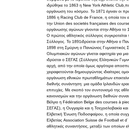
ιδρύθηκε
το
1863
η
New
York
Athletic
Club
,
π
οργάνωση
του
κόσμου
.
Το
1871
έγιναν
οι
πρ
1886
η
Racing
Club
de
France
,
η
οποία
τον
την
Union
des
societés
françaises
des
cours
οργάνωσης
αγώνων
γίνονται
στην
Αθήνα
το
Ο
πρώτος
αθλητικός
σύλλογος
συγκροτείται
Σύλλογος
.
Το
1891ιδρύεται
στην
Αθήνα
ο
Παν
1898
στη
Σμύρνη
ο
Πανιώνιος
Γυμναστικός
Σ
Ολυμπιακών
αγώνων
γίνεται
αφετηρία
για
μια
ιδρύεται
ο
ΣΕΓΑΣ
(
Σύλλογος
Ελληνικών
Γυμν
αρχή
,
από
την
οποία
όμως
αργότερα
αποσπώ
χειραφετούνται
δημιουργώντας
ιδιαίτερες
ομο
οργάνωση
εθνικών
πρωταθλημάτων
επεκτείν
διεθνής
συνάντηση:
μια
ομάδα
Ιρλανδών
ερα
επιτυχίες
.
Με
σκοπό
τον
συντονισμό
της
αθλ
κανονισμών
και
την
οργάνωση
διεθνών
συνα
Βέλγιο
η
Fédération
Belge
des
courses
à
pie
ΣΕΓΑΣ
),
η
Ουγγαρία
και
η
Τσεχοσλοβακία
και
Ελβετική
Ένωση
Ποδοσφαίρου
,
η
οποία
συγχ
Ελβετίας
Association
Suisse
de
Football
et
d΄
αθλητικές
συναντήσεις
,
μεταξύ
των
οποίων
εί