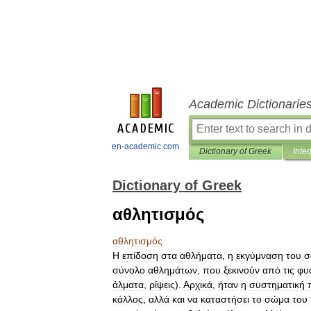
Academic Dictionarie
en-academic.com
Dictionary of Greek
Inter
Dictionary of Greek
αθλητισμός
αθλητισμός
Η
επίδοση
στα
αθλήματα
,
η
εκγύμναση
του
σ
σύνολο
αθλημάτων
,
που
ξεκινούν
από
τις
φυ
άλματα
,
ρίψεις
).
Αρχικά
,
ήταν
η
συστηματική
κάλλος
,
αλλά
και
να
καταστήσει
το
σώμα
του