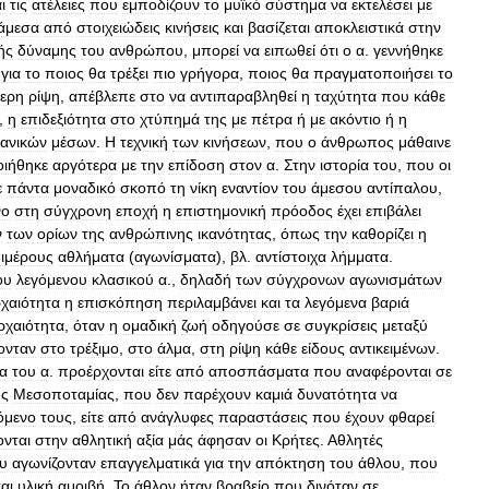
ι
τις
ατέλειες
που
εμποδίζουν
το
μυϊκό
σύστημα
να
εκτελέσει
με
άμεσα
από
στοιχειώδεις
κινήσεις
και
βασίζεται
αποκλειστικά
στην
ής
δύναμης
του
ανθρώπου
,
μπορεί
να
ειπωθεί
ότι
ο
α
.
γεννήθηκε
για
το
ποιος
θα
τρέξει
πιο
γρήγορα
,
ποιος
θα
πραγματοποιήσει
το
τερη
ρίψη
,
απέβλεπε
στο
να
αντιπαραβληθεί
η
ταχύτητα
που
κάθε
,
η
επιδεξιότητα
στο
χτύπημά
της
με
πέτρα
ή
με
ακόντιο
ή
η
ανικών
μέσων
.
Η
τεχνική
των
κινήσεων
,
που
ο
άνθρωπος
μάθαινε
οιήθηκε
αργότερα
με
την
επίδοση
στον
α
.
Στην
ιστορία
του
,
που
οι
ε
πάντα
μοναδικό
σκοπό
τη
νίκη
εναντίον
του
άμεσου
αντίπαλου
,
νο
στη
σύγχρονη
εποχή
η
επιστημονική
πρόοδος
έχει
επιβάλει
ν
των
ορίων
της
ανθρώπινης
ικανότητας
,
όπως
την
καθορίζει
η
ιμέρους
αθλήματα
(
αγωνίσματα
),
βλ
.
αντίστοιχα
λήμματα
.
ου
λεγόμενου
κλασικού
α
.,
δηλαδή
των
σύγχρονων
αγωνισμάτων
χαιότητα
η
επισκόπηση
περιλαμβάνει
και
τα
λεγόμενα
βαριά
ρχαιότητα
,
όταν
η
ομαδική
ζωή
οδηγούσε
σε
συγκρίσεις
μεταξύ
ονταν
στο
τρέξιμο
,
στο
άλμα
,
στη
ρίψη
κάθε
είδους
αντικειμένων
.
ία
του
α
.
προέρχονται
είτε
από
αποσπάσματα
που
αναφέρονται
σε
ης
Μεσοποταμίας
,
που
δεν
παρέχουν
καμιά
δυνατότητα
να
όμενο
τους
,
είτε
από
ανάγλυφες
παραστάσεις
που
έχουν
φθαρεί
ονται
στην
αθλητική
αξία
μάς
άφησαν
οι
Κρήτες
.
Αθλητές
υ
αγωνίζονταν
επαγγελματικά
για
την
απόκτηση
του
άθλου
,
που
αι
υλική
αμοιβή
.
Το
άθλον
ήταν
βραβείο
που
δινόταν
σε