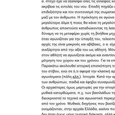
α
.
στόχο
έχει
να
εξαλείψει
όλες
τις
ελλείψεις
κα
ακρίβεια
τις
εντολές
του
νου
.
Επειδή
πηγάζει
επιδεξιότητα
και
τον
συντονισμό
της
σωματικ
μαζί
με
τον
άνθρωπο
.
Η
πρόκληση
σε
αγώνα
μεγαλύτερο
άλμα
ή
ποιος
θα
κάνει
τη
μεγαλύ
άνθρωπος
αποκτούσε
καταδιώκοντας
τη
λεία
δύναμη
να
τη
μεταφέρει
χωρίς
τη
βοήθεια
μηχ
όταν
αγωνιζόταν
για
την
ύπαρξή
του
,
τελειοπ
αρχές
της
είναι
μακρινές
και
αβέβαιες
,
ο
α
.
είχ
ανεξάρτητα
από
την
αξία
του
ως
αθλητή
.
Μό
στον
αθλητή
να
αγωνίζεται
ακόμα
και
εναντίο
μέτρηση
του
χώρου
και
του
χρόνου
.
Για
τα
επ
Παρακάτω
ακολουθεί
ιστορική
επισκόπηση
τ
του
στίβου
,
ενώ
σε
ό
,
τι
αφορά
την
κλασική
αρ
αγωνίσματα
(
πάλη
κλπ
.
).
Ιστορία
.
Κατά
την
α
των
ανθρώπων
,
παιδιά
και
έφηβοι
συναγωνίζ
Οι
αρχαιότερες
όμως
μαρτυρίες
για
την
ιστορ
μυθικά
κατορθώματα
,
π
.
χ
.
των
βασιλιάδων
τ
διευκρινιστεί
το
τεχνικό
και
αγωνιστικό
περιεχ
από
τον
χρόνο
.
Μυθικές
διηγήσεις
που
βασίζ
ονομάζονταν
,
στην
αρχαία
Ελλάδα
,
εκείνοι
πο
δεν
ήταν
όμως
μόνο
τιμητική
διάκριση
,
αλλά
κ