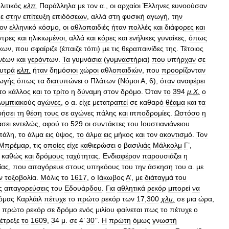
λιτικός
κλπ
.
Παράλληλα
με
τον
α
.,
οι
αρχαίοι
Έλληνες
ευνοούσαν
ε
στην
επίτευξη
επιδόσεων
,
αλλά
στη
φυσική
αγωγή
,
την
ον
ελληνικό
κόσμο
,
οι
αθλοπαιδιές
ήταν
πολλές
και
διάφορες
και
ντρες
και
ηλικιωμένοι
,
αλλά
και
κόρες
και
ενήλικες
γυναίκες
,
όπως
κων
,
που
σφαίριζε
(
έπαιζε
τόπι
)
με
τις
θεραπαινίδες
της
.
Τέτοιος
νέων
και
γερόντων
.
Τα
γυμνάσια
(
γυμναστήρια
)
που
υπήρχαν
σε
υτρά
κλπ
.
ήταν
δημόσιοι
χώροι
αθλοπαιδιών
,
που
προορίζονταν
ωγής
όπως
τα
διατυπώνει
ο
Πλάτων
(
Νόμοι
Α
,
6
),
όταν
αναφέρει
το
κάλλος
και
το
τρίτο
η
δύναμη
στον
δρόμο
.
Όταν
το
394
μ
.
Χ
.
ο
υμπιακούς
αγώνες
,
ο
α
.
είχε
μετατραπεί
σε
καθαρό
θέαμα
και
τα
ήσει
τη
θέση
τους
σε
αγώνες
πάλης
και
ιπποδρομίες
.
Ωστόσο
η
σει
εντελώς
,
αφού
το
529
οι
συντάκτες
του
Ιουστιανιάνειου
πάλη
,
το
άλμα
εις
ύψος
,
το
άλμα
εις
μήκος
και
τον
ακοντισμό
.
Τον
Μπρέμαρ
,
τις
οποίες
είχε
καθιερώσει
ο
βασιλιάς
Μάλκολμ
Γ
’,
καθώς
και
δρόμους
ταχύτητας
.
Ενδιαφέρον
παρουσιάζει
η
ίας
,
που
απαγόρευε
στους
υπηκόους
του
την
άσκηση
του
α
.
με
ν
τοξοβολία
.
Μόλις
το
1617
,
ο
Ιάκωβος
Α
’,
με
διάταγμά
του
ς
απαγορεύσεις
του
Εδουάρδου
.
Για
αθλητικά
ρεκόρ
μπορεί
να
όμας
Καρλάιλ
πέτυχε
το
πρώτο
ρεκόρ
των
17
,
300
χλμ
.
σε
μια
ώρα
,
πρώτο
ρεκόρ
σε
δρόμο
ενός
μιλίου
φαίνεται
πως
το
πέτυχε
ο
έτρεξε
το
1609
,
34
μ
.
σε
4
’
30
’’.
Η
πρώτη
όμως
γνωστή