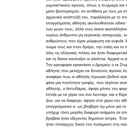
γυμναστικούς
αγώνες
,
όπως
η
πυγμαχία
και
μέσο
βιοπορισμού
,
σε
αντίθεση
με
τους
μη
ε
αρμονική
ανάπτυξή
του
,
παράλληλα
με
το
πν
επαγγελματίες
αθλητές
ακολουθούσαν
ειδικό
των
μυών
τους
,
αλλά
τους
έκανε
ακατάλληλο
κυρίως
άνθρωποι
μη
ευγενικής
καταγωγής
,
κ
ανθρώπους
που
είχαν
μόρφωση
και
ευφυΐα
.
σώμα
τους
και
στον
δρόμο
,
την
πάλη
και
το
όλες
τις
ελληνικές
πόλεις
και
ήταν
διαφορετικ
και
τη
δίαιτα
κανόνιζαν
οι
αλείπται
.
Αρχικά
οι
α
Την
κρεοφαγία
εγκαινίασε
ο
Δ
ρομεύς
ο
εκ
Στυ
αθλητές
που
μετείχαν
σε
δυνατούς
αγώνες
έ
αναφέρει
πως
οι
αθλητές
έτρωγαν
βοδινό
κρέ
φάνε
μια
ποσότητα
τροφής
,
που
λεγόταν
ανα
αθλητής
,
ο
Αστυδάμας
,
έφαγε
μόνος
του
φαγ
έπνιξε
με
τα
χέρια
του
ένα
λιοντάρι
,
και
ο
Κέρ
ζώο
,
για
να
διαφύγει
,
άφησε
στα
χέρια
του
αθ
επαγγελματικό
α
.
ως
βλαβερό
όχι
μόνο
για
το
υπήρχε
τόσο
μεγάλη
διαφορά
ανάμεσα
σε
επ
βραβεία
ήταν
εξέχοντες
δημόσιοι
άντρες
.
Έτσ
ήταν
πλοίαρχος
δικού
του
πολεμικού
στη
ναυ