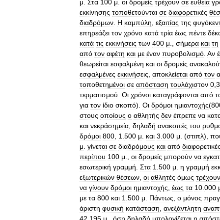
μ
.
Στα
100
μ
.
οι
δρομείς
τρέχουν
σε
ευθεία
γρ
εκκίνησης
τοποθετούνται
σε
διαφορετικές
θέσ
διαδρόμων
.
Η
καμπύλη
,
εξαιτίας
της
φυγόκεν
επηρεάζει
τον
χρόνο
κατά
τρία
έως
πέντε
δέκ
κατά
τις
εκκινήσεις
των
400
μ
.,
σήμερα
και
τη
από
τον
αφέτη
και
με
έναν
πυροβολισμό
.
Αν
θεωρείται
εσφαλμένη
και
οι
δρομείς
ανακαλού
εσφαλμένες
εκκινήσεις
,
αποκλείεται
από
τον
τοποθετημένοι
σε
απόσταση
τουλάχιστον
0
,
3
τερματισμού
.
Οι
χρόνοι
καταγράφονται
από
τ
για
τον
ίδιο
σκοπό
).
Οι
δρόμοι
ημιαντοχής
(
80
στους
οποίους
ο
αθλητής
δεν
έπρεπε
να
κατ
και
νεκράσημεία
,
δηλαδή
ανακοπές
του
ρυθμ
δρόμοι
800
,
1
.
500
μ
.
και
3
.
000
μ
. (
στιπλ
),
πο
μ
.
γίνεται
σε
διαδρόμους
και
από
διαφορετικέ
περίπου
100
μ
.,
οι
δρομείς
μπορούν
να
εγκα
εσωτερική
γραμμή
.
Στα
1
.
500
μ
.
η
γραμμή
εκ
εξωτερικών
θέσεων
,
οι
αθλητές
όμως
τρέχου
να
γίνουν
δρόμοι
ημιαντοχής
,
έως
τα
10
.
000
με
τα
800
και
1
.
500
μ
.
Πάντως
,
ο
μόνος
πραγ
άριστη
φυσική
κατάσταση
,
ανεξάντλητη
αναπ
42
.
195
μ
.,
όση
δηλαδή
υπολογίζεται
η
απόστ