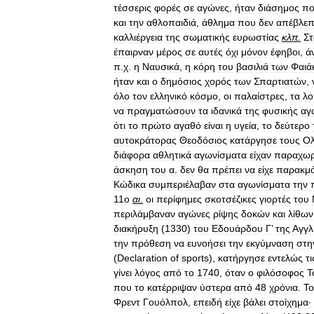
τέσσερις
φορές
σε
αγώνες
,
ήταν
διάσημος
πο
και
την
αθλοπαιδιά
,
άθλημα
που
δεν
απέβλεπ
καλλιέργεια
της
σωματικής
ευρωστίας
κλπ
.
Στ
έπαιρναν
μέρος
σε
αυτές
όχι
μόνον
έφηβοι
,
ά
π
.
χ
.
η
Ναυσικά
,
η
κόρη
του
βασιλιά
των
Φαιά
ήταν
και
ο
δημόσιος
χορός
των
Σπαρτιατών
,
όλο
τον
ελληνικό
κόσμο
,
οι
παλαίστρες
,
τα
λο
να
πραγματώσουν
τα
ιδανικά
της
φυσικής
αγ
ότι
το
πρώτο
αγαθό
είναι
η
υγεία
,
το
δεύτερο
αυτοκράτορας
Θεοδόσιος
κατάργησε
τους
Ολ
διάφορα
αθλητικά
αγωνίσματα
είχαν
παραχωρ
άσκηση
του
α
.
δεν
θα
πρέπει
να
είχε
παρακμά
Κώδικα
συμπεριέλαβαν
στα
αγωνίσματα
την
11ο
αι
.
οι
περίφημες
σκοτσέζικες
γιορτές
του
περιλάμβαναν
αγώνες
ρίψης
δοκών
και
λίθων
διακήρυξη
(
1330
)
του
Εδουάρδου
Γ
’
της
Αγγλ
την
πρόθεση
να
ευνοήσει
την
εκγύμναση
στη
(
Declaration
of
sports
),
κατήργησε
εντελώς
τι
γίνει
λόγος
από
το
1740
,
όταν
ο
φιλόσοφος
Τ
που
το
κατέρριψαν
ύστερα
από
48
χρόνια
.
Το
Φρεντ
Γουόλπολ
,
επειδή
είχε
βάλει
στοίχημα·